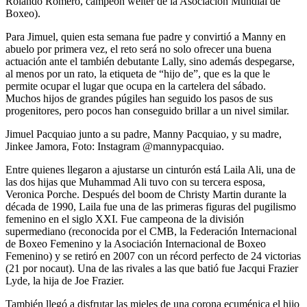
Rolando Romero, campeón wélter de la Asociación Mundial de
Boxeo).
Para Jimuel, quien esta semana fue padre y convirtió a Manny en
abuelo por primera vez, el reto será no solo ofrecer una buena
actuación ante el también debutante Lally, sino además despegarse,
al menos por un rato, la etiqueta de “hijo de”, que es la que le
permite ocupar el lugar que ocupa en la cartelera del sábado.
Muchos hijos de grandes púgiles han seguido los pasos de sus
progenitores, pero pocos han conseguido brillar a un nivel similar.
Jimuel Pacquiao junto a su padre, Manny Pacquiao, y su madre,
Jinkee Jamora, Foto: Instagram @mannypacquiao.
Entre quienes llegaron a ajustarse un cinturón está Laila Ali, una de
las dos hijas que Muhammad Ali tuvo con su tercera esposa,
Veronica Porche. Después del boom de Christy Martin durante la
década de 1990, Laila fue una de las primeras figuras del pugilismo
femenino en el siglo XXI. Fue campeona de la división
supermediano (reconocida por el CMB, la Federación Internacional
de Boxeo Femenino y la Asociación Internacional de Boxeo
Femenino) y se retiró en 2007 con un récord perfecto de 24 victorias
(21 por nocaut). Una de las rivales a las que batió fue Jacqui Frazier
Lyde, la hija de Joe Frazier.
También llegó a disfrutar las mieles de una corona ecuménica el hijo