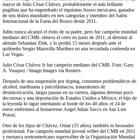
mayor de Julio César Chávez, probablemente el más brillante
pugilista que ha engendrado el riquísimo boxeo mexicano, ganador
de seis títulos mundiales en tres categorías y miembro del Salón
Internacional de la Fama del Boxeo desde 2011.
Julito nunca alcanzó el éxito de su padre, pero fue campeón mundial
mediano del CMB: obtuvo el cetro en junio de 2011, al derrotar al
alemán Sebastian Zbik, y lo perdió 15 meses después ante el
quilmeño Sergio Maravilla Martínez en una recordada contienda en
Las Vegas.
Julio César Chávez Jr fue campeón mediano del CMB. Foto: Gary
A. Vasquez / Imagn Images vía Reuters.
Después de una suspensión por doping, consumos problemáticos de
alcohol, marihuana y psicofármacos, tratamientos de
desintoxicación, largas pausas en su carrera, algunas derrotas poco
decorosas y una deportación de Estados Unidos a México, el hijo de
la leyenda lo sigue intentando al borde de los 40 años: el 24 de
enero enfrentará al bonaerense Angel Julian Sacco en San Luis
Potosí.
Otro de los hijos de Chávez, Omar (35 años), también es boxeador
profesional. Fue campeón mundial juvenil wélter del CMB en 2011
y monarca norteamericano superwélter de la Organización Mundial