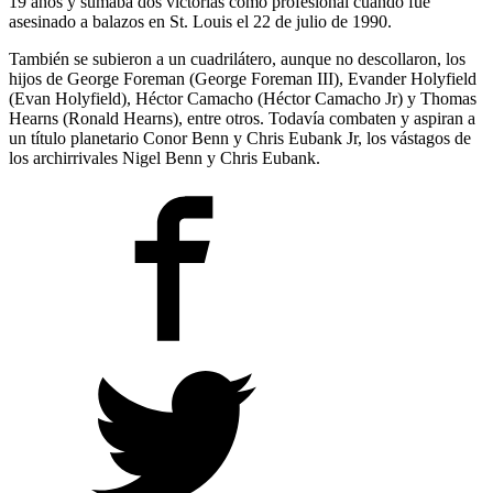
19 años y sumaba dos victorias como profesional cuando fue
asesinado a balazos en St. Louis el 22 de julio de 1990.
También se subieron a un cuadrilátero, aunque no descollaron, los
hijos de George Foreman (George Foreman III), Evander Holyfield
(Evan Holyfield), Héctor Camacho (Héctor Camacho Jr) y Thomas
Hearns (Ronald Hearns), entre otros. Todavía combaten y aspiran a
un título planetario Conor Benn y Chris Eubank Jr, los vástagos de
los archirrivales Nigel Benn y Chris Eubank.