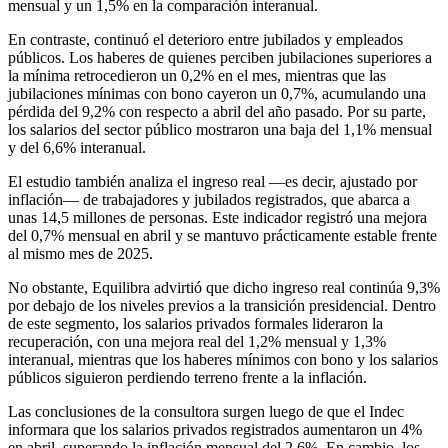
mensual y un 1,5% en la comparación interanual.
En contraste, continuó el deterioro entre jubilados y empleados
públicos. Los haberes de quienes perciben jubilaciones superiores a
la mínima retrocedieron un 0,2% en el mes, mientras que las
jubilaciones mínimas con bono cayeron un 0,7%, acumulando una
pérdida del 9,2% con respecto a abril del año pasado. Por su parte,
los salarios del sector público mostraron una baja del 1,1% mensual
y del 6,6% interanual.
El estudio también analiza el ingreso real —es decir, ajustado por
inflación— de trabajadores y jubilados registrados, que abarca a
unas 14,5 millones de personas. Este indicador registró una mejora
del 0,7% mensual en abril y se mantuvo prácticamente estable frente
al mismo mes de 2025.
No obstante, Equilibra advirtió que dicho ingreso real continúa 9,3%
por debajo de los niveles previos a la transición presidencial. Dentro
de este segmento, los salarios privados formales lideraron la
recuperación, con una mejora real del 1,2% mensual y 1,3%
interanual, mientras que los haberes mínimos con bono y los salarios
públicos siguieron perdiendo terreno frente a la inflación.
Las conclusiones de la consultora surgen luego de que el Indec
informara que los salarios privados registrados aumentaron un 4%
en abril, superando la inflación mensual del 2,6%. En cambio, los