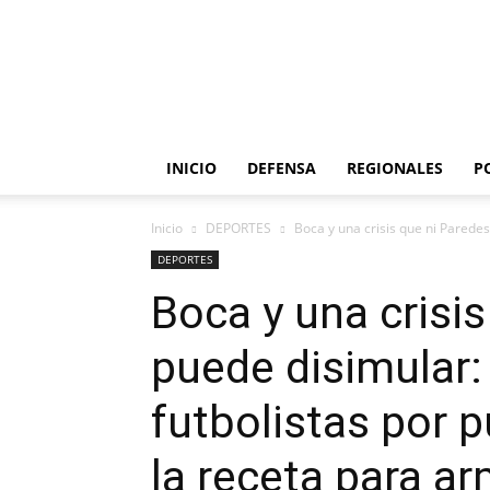
INICIO
DEFENSA
REGIONALES
P
Inicio
DEPORTES
Boca y una crisis que ni Paredes
DEPORTES
Boca y una crisi
puede disimular:
futbolistas por 
la receta para a