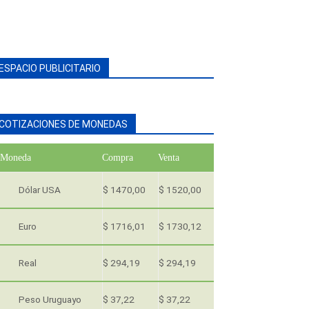
ESPACIO PUBLICITARIO
COTIZACIONES DE MONEDAS
Moneda
Compra
Venta
Dólar USA
$ 1470,00
$ 1520,00
Euro
$ 1716,01
$ 1730,12
Real
$ 294,19
$ 294,19
Peso Uruguayo
$ 37,22
$ 37,22