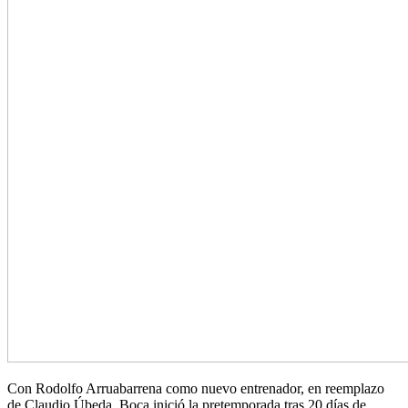
Con Rodolfo Arruabarrena como nuevo entrenador, en reemplazo
de Claudio Úbeda, Boca inició la pretemporada tras 20 días de