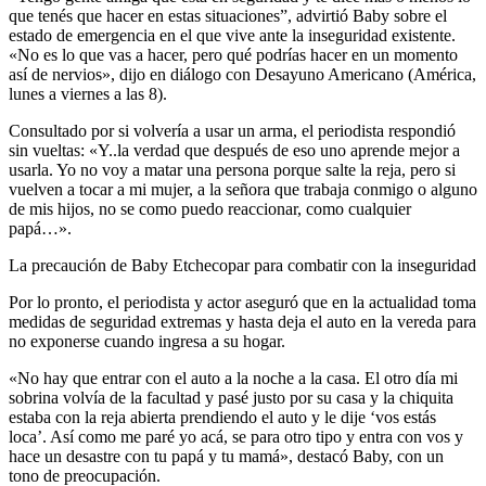
que tenés que hacer en estas situaciones”, advirtió Baby sobre el
estado de emergencia en el que vive ante la inseguridad existente.
«No es lo que vas a hacer, pero qué podrías hacer en un momento
así de nervios», dijo en diálogo con Desayuno Americano (América,
lunes a viernes a las 8).
Consultado por si volvería a usar un arma, el periodista respondió
sin vueltas: «Y..la verdad que después de eso uno aprende mejor a
usarla. Yo no voy a matar una persona porque salte la reja, pero si
vuelven a tocar a mi mujer, a la señora que trabaja conmigo o alguno
de mis hijos, no se como puedo reaccionar, como cualquier
papá…».
La precaución de Baby Etchecopar para combatir con la inseguridad
Por lo pronto, el periodista y actor aseguró que en la actualidad toma
medidas de seguridad extremas y hasta deja el auto en la vereda para
no exponerse cuando ingresa a su hogar.
«No hay que entrar con el auto a la noche a la casa. El otro día mi
sobrina volvía de la facultad y pasé justo por su casa y la chiquita
estaba con la reja abierta prendiendo el auto y le dije ‘vos estás
loca’. Así como me paré yo acá, se para otro tipo y entra con vos y
hace un desastre con tu papá y tu mamá», destacó Baby, con un
tono de preocupación.