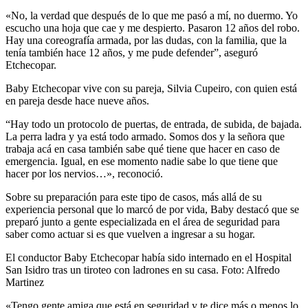
«No, la verdad que después de lo que me pasó a mí, no duermo. Yo
escucho una hoja que cae y me despierto. Pasaron 12 años del robo.
Hay una coreografía armada, por las dudas, con la familia, que la
tenía también hace 12 años, y me pude defender”, aseguró
Etchecopar.
Baby Etchecopar vive con su pareja, Silvia Cupeiro, con quien está
en pareja desde hace nueve años.
“Hay todo un protocolo de puertas, de entrada, de subida, de bajada.
La perra ladra y ya está todo armado. Somos dos y la señora que
trabaja acá en casa también sabe qué tiene que hacer en caso de
emergencia. Igual, en ese momento nadie sabe lo que tiene que
hacer por los nervios…», reconoció.
Sobre su preparación para este tipo de casos, más allá de su
experiencia personal que lo marcó de por vida, Baby destacó que se
preparó junto a gente especializada en el área de seguridad para
saber como actuar si es que vuelven a ingresar a su hogar.
El conductor Baby Etchecopar había sido internado en el Hospital
San Isidro tras un tiroteo con ladrones en su casa. Foto: Alfredo
Martinez
«Tengo gente amiga que está en seguridad y te dice más o menos lo