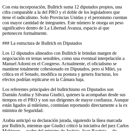
Con esta incorporación, Bullrich suma 12 diputados propios, una
cifra comparable a la del PRO y el doble de los legisladores que
tiene el radicalismo. Solo Provincias Unidas y el peronismo cuentan
con mayor cantidad de integrantes. Este número le otorga un peso
significativo dentro de La Libertad Avanza, espacio al que
pertenecen formalmente.
### La estructura de Bullrich en Diputados
Los 12 diputados alineados con Bullrich le brindan margen de
negociación en temas sensibles, como una eventual interpelación a
Manuel Adorni en el Congreso. Actualmente, el oficialismo se
mantiene totalmente cohesionado en Diputados, pero si Milei, ya
crítica en el Senado, modifica su postura y genera fracturas, los
efectos podrían replicarse en la Cámara baja.
Los referentes principales del bullrichismo en Diputados son
Damián Arabia y Silvana Giudici, quienes la acompañan desde sus
tiempos en el PRO y son sus dirigentes de mayor confianza. Aunque
están ligados al mileísmo, continúan reportando directamente a la ex
ministra de Seguridad.
Arabia anticipó su declaración jurada, siguiendo la línea marcada
por Bullrich, mientras que Giudici criticó la iniciativa del juez Carlos
Mahiques —padre del ministro de Justicia, Juan Bautista— de