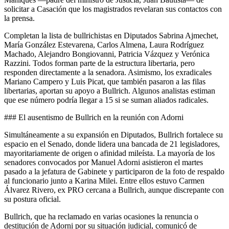
solicitar a Casación que los magistrados revelaran sus contactos con
la prensa.
Completan la lista de bullrichistas en Diputados Sabrina Ajmechet,
María González Estevarena, Carlos Almena, Laura Rodríguez
Machado, Alejandro Bongiovanni, Patricia Vázquez y Verónica
Razzini. Todos forman parte de la estructura libertaria, pero
responden directamente a la senadora. Asimismo, los exradicales
Mariano Campero y Luis Picat, que también pasaron a las filas
libertarias, aportan su apoyo a Bullrich. Algunos analistas estiman
que ese número podría llegar a 15 si se suman aliados radicales.
### El ausentismo de Bullrich en la reunión con Adorni
Simultáneamente a su expansión en Diputados, Bullrich fortalece su
espacio en el Senado, donde lidera una bancada de 21 legisladores,
mayoritariamente de origen o afinidad mileísta. La mayoría de los
senadores convocados por Manuel Adorni asistieron el martes
pasado a la jefatura de Gabinete y participaron de la foto de respaldo
al funcionario junto a Karina Milei. Entre ellos estuvo Carmen
Álvarez Rivero, ex PRO cercana a Bullrich, aunque discrepante con
su postura oficial.
Bullrich, que ha reclamado en varias ocasiones la renuncia o
destitución de Adorni por su situación judicial, comunicó de