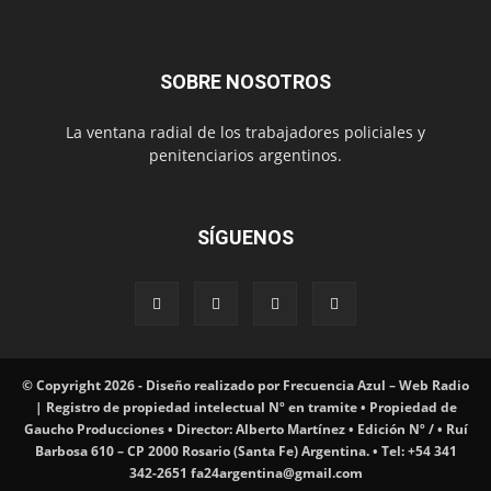
SOBRE NOSOTROS
La ventana radial de los trabajadores policiales y
penitenciarios argentinos.
SÍGUENOS
© Copyright 2026 - Diseño realizado por Frecuencia Azul – Web Radio
| Registro de propiedad intelectual Nº en tramite • Propiedad de
Gaucho Producciones • Director: Alberto Martínez • Edición Nº / • Ruí
Barbosa 610 – CP 2000 Rosario (Santa Fe) Argentina. • Tel: +54 341
342-2651 fa24argentina@gmail.com