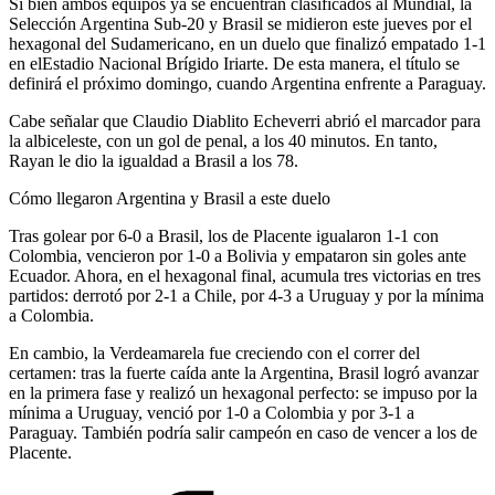
Si bien ambos equipos ya se encuentran clasificados al Mundial, la
Selección Argentina Sub-20 y Brasil se midieron este jueves por el
hexagonal del Sudamericano, en un duelo que finalizó empatado 1-1
en elEstadio Nacional Brígido Iriarte. De esta manera, el título se
definirá el próximo domingo, cuando Argentina enfrente a Paraguay.
Cabe señalar que Claudio Diablito Echeverri abrió el marcador para
la albiceleste, con un gol de penal, a los 40 minutos. En tanto,
Rayan le dio la igualdad a Brasil a los 78.
Cómo llegaron Argentina y Brasil a este duelo
Tras golear por 6-0 a Brasil, los de Placente igualaron 1-1 con
Colombia, vencieron por 1-0 a Bolivia y empataron sin goles ante
Ecuador. Ahora, en el hexagonal final, acumula tres victorias en tres
partidos: derrotó por 2-1 a Chile, por 4-3 a Uruguay y por la mínima
a Colombia.
En cambio, la Verdeamarela fue creciendo con el correr del
certamen: tras la fuerte caída ante la Argentina, Brasil logró avanzar
en la primera fase y realizó un hexagonal perfecto: se impuso por la
mínima a Uruguay, venció por 1-0 a Colombia y por 3-1 a
Paraguay. También podría salir campeón en caso de vencer a los de
Placente.