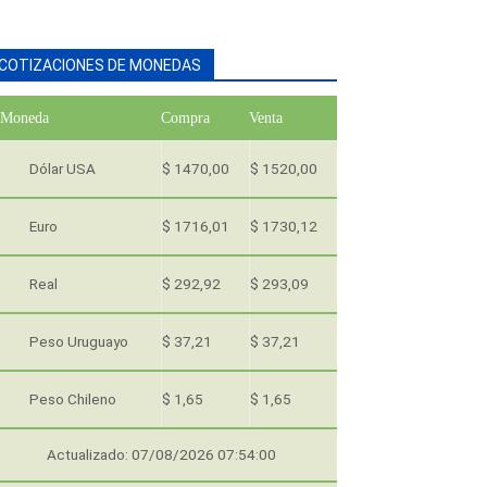
COTIZACIONES DE MONEDAS
Moneda
Compra
Venta
Dólar USA
$ 1470,00
$ 1520,00
Euro
$ 1716,01
$ 1730,12
Real
$ 292,92
$ 293,09
Peso Uruguayo
$ 37,21
$ 37,21
Peso Chileno
$ 1,65
$ 1,65
Actualizado: 07/08/2026 07:54:00