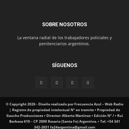
SOBRE NOSOTROS
La ventana radial de los trabajadores policiales y
penitenciarios argentinos.
SÍGUENOS
© Copyright 2026 - Diseño realizado por Frecuencia Azul – Web Radio
| Registro de propiedad intelectual Nº en tramite • Propiedad de
Gaucho Producciones • Director: Alberto Martínez • Edición Nº / • Ruí
Barbosa 610 – CP 2000 Rosario (Santa Fe) Argentina. • Tel: +54 341
342-2651 fa24argentina@gmail.com