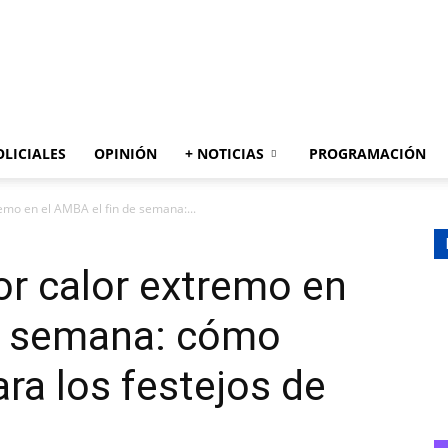
AZUL
OLICIALES
OPINIÓN
+ NOTICIAS
PROGRAMACIÓN
remo en el AMBA el fin de semana:...
por calor extremo en
de semana: cómo
ara los festejos de