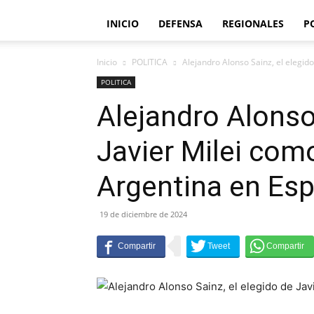
INICIO
DEFENSA
REGIONALES
P
Inicio
POLITICA
Alejandro Alonso Sainz, el elegid
POLITICA
Alejandro Alonso 
Javier Milei co
Argentina en Es
19 de diciembre de 2024