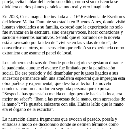
pareja, evita hablar del hecho sucedido, como si su existencia se
dividiera en dos planos paralelos: uno real y otro imaginado.
En 2023, Costamagna fue invitada a la 16ª Residencia de Escritores
del Museo Malba. Durante su estadía en Buenos Aires, donde visitó
lugares vinculados a su familia, expresó que la experiencia no solo
fue avanzar en la escritura, sino ensayar voces, hacer conexiones y
sacudir elementos narrativos. Señaló que el borrador de la novela
está atravesado por la idea de “vivirse en las vidas de otros”, de
convertirse en otros, una sensación que reflejó su experiencia como
extranjera que asume el papel de local.
Los primeros esbozos de Dónde puedo dejarlo se gestaron durante
la pandemia, aunque el avance fue limitado por la paralización
social. De ese período y del deambular por lugares ligados a sus
ancestros permanece aún una atmósfera espectral que impregna esta
obra poética y experimental, que desafía al lector. La novela
comienza con un narrador en segunda persona que expresa:
“Sospechabas que estaba metida en algo pero te hacías la loca, era
mejor no saber”; “Iban a las protestas de la mano, eran apresadas de
la mano”; “Te gustaba enlazarte con ella. Habías leído que la mano
era el órgano de la escucha”.
La narración alterna fragmentos que evocan el pasado, poesía y
entradas a modo de diccionario donde se definen términos como