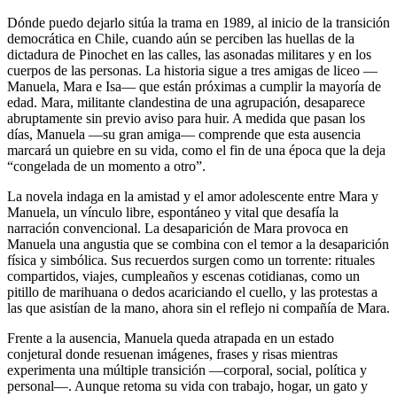
Dónde puedo dejarlo sitúa la trama en 1989, al inicio de la transición
democrática en Chile, cuando aún se perciben las huellas de la
dictadura de Pinochet en las calles, las asonadas militares y en los
cuerpos de las personas. La historia sigue a tres amigas de liceo —
Manuela, Mara e Isa— que están próximas a cumplir la mayoría de
edad. Mara, militante clandestina de una agrupación, desaparece
abruptamente sin previo aviso para huir. A medida que pasan los
días, Manuela —su gran amiga— comprende que esta ausencia
marcará un quiebre en su vida, como el fin de una época que la deja
“congelada de un momento a otro”.
La novela indaga en la amistad y el amor adolescente entre Mara y
Manuela, un vínculo libre, espontáneo y vital que desafía la
narración convencional. La desaparición de Mara provoca en
Manuela una angustia que se combina con el temor a la desaparición
física y simbólica. Sus recuerdos surgen como un torrente: rituales
compartidos, viajes, cumpleaños y escenas cotidianas, como un
pitillo de marihuana o dedos acariciando el cuello, y las protestas a
las que asistían de la mano, ahora sin el reflejo ni compañía de Mara.
Frente a la ausencia, Manuela queda atrapada en un estado
conjetural donde resuenan imágenes, frases y risas mientras
experimenta una múltiple transición —corporal, social, política y
personal—. Aunque retoma su vida con trabajo, hogar, un gato y