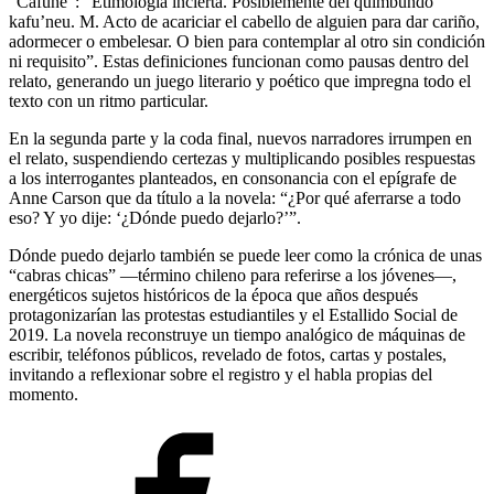
“Cafuné”: “Etimología incierta. Posiblemente del quimbundo
kafu’neu. M. Acto de acariciar el cabello de alguien para dar cariño,
adormecer o embelesar. O bien para contemplar al otro sin condición
ni requisito”. Estas definiciones funcionan como pausas dentro del
relato, generando un juego literario y poético que impregna todo el
texto con un ritmo particular.
En la segunda parte y la coda final, nuevos narradores irrumpen en
el relato, suspendiendo certezas y multiplicando posibles respuestas
a los interrogantes planteados, en consonancia con el epígrafe de
Anne Carson que da título a la novela: “¿Por qué aferrarse a todo
eso? Y yo dije: ‘¿Dónde puedo dejarlo?’”.
Dónde puedo dejarlo también se puede leer como la crónica de unas
“cabras chicas” —término chileno para referirse a los jóvenes—,
energéticos sujetos históricos de la época que años después
protagonizarían las protestas estudiantiles y el Estallido Social de
2019. La novela reconstruye un tiempo analógico de máquinas de
escribir, teléfonos públicos, revelado de fotos, cartas y postales,
invitando a reflexionar sobre el registro y el habla propias del
momento.