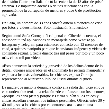
del distrito Centro, en Salta, dictó la sentencia de 18 años de prisión
efectiva. Le imputaron además 6 delitos relacionados con la
promoción de la corrupción de menores y otros 6 de prostitución
agravada.
En Salta, un hombre de 33 años ofrecía dinero a menores de edad
por fotos y videos íntimos. Foto: ilustración Shutterstock
Según contó Sofía Cornejo, fiscal penal en Ciberdelincuencia, el
acosador utilizó aplicaciones de mensajería como WhatsApp,
Instagram y Telegram para establecer contacto con 12 menores de
edad, a quienes manipuló para que le enviaran imágenes y videos de
contenido sexual. Ofrecía dinero: tres mil pesos por foto y un poco
más, cinco mil por video.
«Esto demuestra la seriedad y gravedad de los delitos dentro de lo
digital, quienes amparados en el anonimato les permite manipular y
explotar a los más vulnerables, los chicos», expuso Cornejo
representando al Ministerio Público Fiscal durante el juicio.
La madre que inició la denuncia confió a la salida del juicio en que
el «condenado» tenía una relación «de confianza» con los menores,
«porque les daba plata y porque las cifras subían si los chicos y
chicas accedían a encuentros íntimos personales. Ofrecía entre 30 y
40 mil pesos a los chicos por encontrarse cara a cara en una