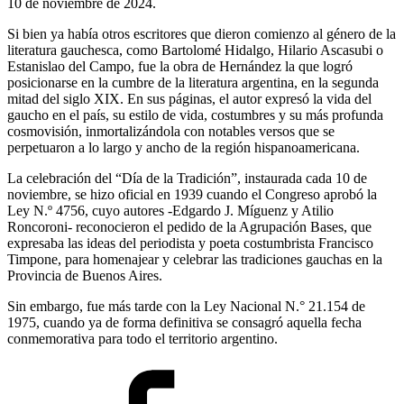
10 de noviembre de 2024.
Si bien ya había otros escritores que dieron comienzo al género de la
literatura gauchesca, como Bartolomé Hidalgo, Hilario Ascasubi o
Estanislao del Campo, fue la obra de Hernández la que logró
posicionarse en la cumbre de la literatura argentina, en la segunda
mitad del siglo XIX. En sus páginas, el autor expresó la vida del
gaucho en el país, su estilo de vida, costumbres y su más profunda
cosmovisión, inmortalizándola con notables versos que se
perpetuaron a lo largo y ancho de la región hispanoamericana.
La celebración del “Día de la Tradición”, instaurada cada 10 de
noviembre, se hizo oficial en 1939 cuando el Congreso aprobó la
Ley N.º 4756, cuyo autores -Edgardo J. Míguenz y Atilio
Roncoroni- reconocieron el pedido de la Agrupación Bases, que
expresaba las ideas del periodista y poeta costumbrista Francisco
Timpone, para homenajear y celebrar las tradiciones gauchas en la
Provincia de Buenos Aires.
Sin embargo, fue más tarde con la Ley Nacional N.° 21.154 de
1975, cuando ya de forma definitiva se consagró aquella fecha
conmemorativa para todo el territorio argentino.