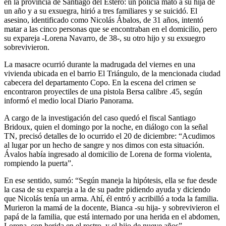
en la provincia de Santiago del Estero: un policía mató a su hija de
un año y a su exsuegra, hirió a tres familiares y se suicidó. El
asesino, identificado como Nicolás Ábalos, de 31 años, intentó
matar a las cinco personas que se encontraban en el domicilio, pero
su expareja -Lorena Navarro, de 38-, su otro hijo y su exsuegro
sobrevivieron.
La masacre ocurrió durante la madrugada del viernes en una
vivienda ubicada en el barrio El Triángulo, de la mencionada ciudad
cabecera del departamento Copo. En la escena del crimen se
encontraron proyectiles de una pistola Bersa calibre .45, según
informó el medio local Diario Panorama.
A cargo de la investigación del caso quedó el fiscal Santiago
Bridoux, quien el domingo por la noche, en diálogo con la señal
TN, precisó detalles de lo ocurrido el 20 de diciembre: “Acudimos
al lugar por un hecho de sangre y nos dimos con esta situación.
Ávalos había ingresado al domicilio de Lorena de forma violenta,
rompiendo la puerta”.
En ese sentido, sumó: “Según maneja la hipótesis, ella se fue desde
la casa de su expareja a la de su padre pidiendo ayuda y diciendo
que Nicolás tenía un arma. Ahí, él entró y acribilló a toda la familia.
Murieron la mamá de la docente, Bianca -su hija- y sobrevivieron el
papá de la familia, que está internado por una herida en el abdomen,
Lorena, con herida en el rostro, y el hijo de nueve años”.