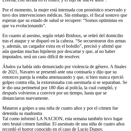
Por el momento, la mujer está internada con pronóstico reservado y
tuvo dos intervenciones médicas. Sin embargo, el fiscal sostuvo que
esperan que su estado de salud se recupere: “Somos optimistas en
que va evolucionando”.
En cuanto al asesino, según relató Bridoux, se retiró del domicilio
tras el ataque y se disparó en la cabeza. “Se secuestraron dos armas
y, además, un cargador extra en el bolsillo”, precisó y afirmó que
aún quedan muchas hipótesis por descartar y que, al no haber
imputados, será un caso difícil de resolver.
Ábalos ya había sido denunciado por violencia de género. A finales
de 2021, Navarro se presentó ante una comisaría y dijo que su
entonces pareja la estaba amenazando y que, si bien nunca ejerció
golpes contra ella, la extorsionaba con asesinarla si se separaban. Se
le dio una perimetral por 180 días al policía, la cual cumplió, y
después volvieron a convivir por un tiempo, hasta que se
distanciaron nuevamente.
Mataron a golpes a una niña de cuatro años y por el crimen fue
detenida su madrastra
Tal como informó LA NACION, esta semana también tuvo lugar
otro brutal crimen familiar. El asesinato de una niña de cuatro años
recordó el horror conocido en el caso de Lucio Dupuy.