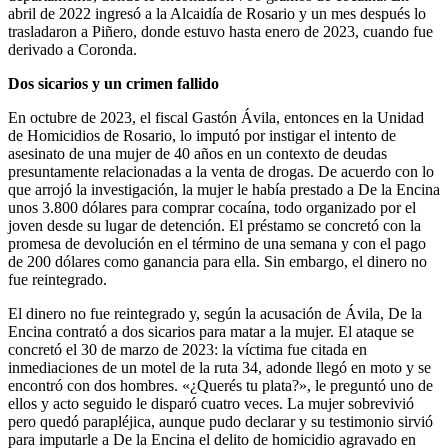
abril de 2022 ingresó a la Alcaidía de Rosario y un mes después lo
trasladaron a Piñero, donde estuvo hasta enero de 2023, cuando fue
derivado a Coronda.
Dos sicarios y un crimen fallido
En octubre de 2023, el fiscal Gastón Ávila, entonces en la Unidad
de Homicidios de Rosario, lo imputó por instigar el intento de
asesinato de una mujer de 40 años en un contexto de deudas
presuntamente relacionadas a la venta de drogas. De acuerdo con lo
que arrojó la investigación, la mujer le había prestado a De la Encina
unos 3.800 dólares para comprar cocaína, todo organizado por el
joven desde su lugar de detención. El préstamo se concretó con la
promesa de devolución en el término de una semana y con el pago
de 200 dólares como ganancia para ella. Sin embargo, el dinero no
fue reintegrado.
El dinero no fue reintegrado y, según la acusación de Ávila, De la
Encina contrató a dos sicarios para matar a la mujer. El ataque se
concretó el 30 de marzo de 2023: la víctima fue citada en
inmediaciones de un motel de la ruta 34, adonde llegó en moto y se
encontró con dos hombres. «¿Querés tu plata?», le preguntó uno de
ellos y acto seguido le disparó cuatro veces. La mujer sobrevivió
pero quedó parapléjica, aunque pudo declarar y su testimonio sirvió
para imputarle a De la Encina el delito de homicidio agravado en