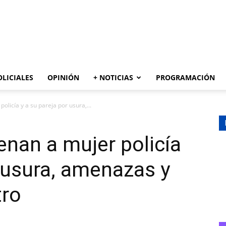
AZUL
OLICIALES
OPINIÓN
+ NOTICIAS
PROGRAMACIÓN
licía y a su pareja por usura,...
nan a mujer policía
r usura, amenazas y
tro