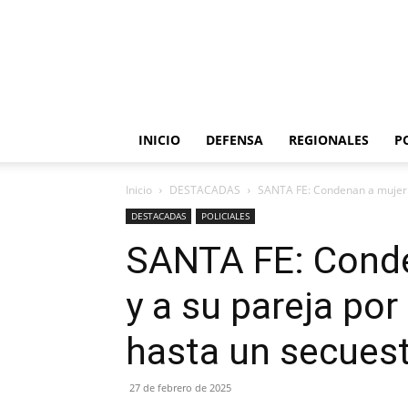
INICIO
DEFENSA
REGIONALES
P
Inicio
DESTACADAS
SANTA FE: Condenan a mujer po
DESTACADAS
POLICIALES
SANTA FE: Conde
y a su pareja po
hasta un secues
27 de febrero de 2025