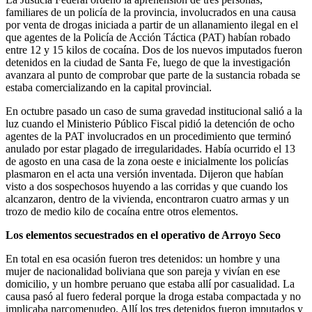
familiares de un policía de la provincia, involucrados en una causa
por venta de drogas iniciada a partir de un allanamiento ilegal en el
que agentes de la Policía de Acción Táctica (PAT) habían robado
entre 12 y 15 kilos de cocaína. Dos de los nuevos imputados fueron
detenidos en la ciudad de Santa Fe, luego de que la investigación
avanzara al punto de comprobar que parte de la sustancia robada se
estaba comercializando en la capital provincial.
En octubre pasado un caso de suma gravedad institucional salió a la
luz cuando el Ministerio Público Fiscal pidió la detención de ocho
agentes de la PAT involucrados en un procedimiento que terminó
anulado por estar plagado de irregularidades. Había ocurrido el 13
de agosto en una casa de la zona oeste e inicialmente los policías
plasmaron en el acta una versión inventada. Dijeron que habían
visto a dos sospechosos huyendo a las corridas y que cuando los
alcanzaron, dentro de la vivienda, encontraron cuatro armas y un
trozo de medio kilo de cocaína entre otros elementos.
Los elementos secuestrados en el operativo de Arroyo Seco
En total en esa ocasión fueron tres detenidos: un hombre y una
mujer de nacionalidad boliviana que son pareja y vivían en ese
domicilio, y un hombre peruano que estaba allí por casualidad. La
causa pasó al fuero federal porque la droga estaba compactada y no
implicaba narcomenudeo. Allí los tres detenidos fueron imputados y