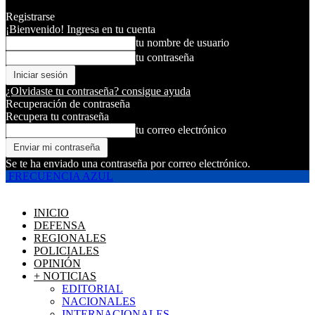
Registrarse
¡Bienvenido! Ingresa en tu cuenta
tu nombre de usuario
tu contraseña
¿Olvidaste tu contraseña? consigue ayuda
Recuperación de contraseña
Recupera tu contraseña
tu correo electrónico
Se te ha enviado una contraseña por correo electrónico.
FRECUENCIA AZUL
INICIO
DEFENSA
REGIONALES
POLICIALES
OPINIÓN
+ NOTICIAS
EDITORIAL
NACIONALES
INTERNACIONALES