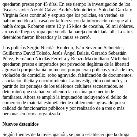
quedaron presos por 45 días. En ese tiempo la investigación de los
fiscales Javier Arzubi Calvo, Andrés Montefietro, Soledad García y
Virginia Sosa continuó y expuso que los policías, en verdad, se
habían metido a la casa por la fuerza con la información de que allí
había droga. Robaron entre 12 y 15 kilos de cocaína, 50 mil dólares,
armas de fuego y ropa que vendía la pareja domiciliada allí. Los tres
detenidos fueron liberados y la causa se cerró.
Los policías Sergio Nicolás Robledo, Iván Severino Schneider,
Guillermo David Toledo, Jesús Ángel Balais, Gerardo Sebastián
Pérez, Fernándo Nicolás Ferreira y Renzo Maximiliano Michelud
quedaron presos e imputados por privación ilegítima de la libertad
agravada porque había un menor, porque eran policías y más de tres,
violación de domicilio, robo agravado, falsificación de documentos,
asociación ilícita y encubrimiento. La investigación continuó y, a
partir de los peritajes de los teléfonos celulares secuestrados, se
determinó que estaban vendiendo la cocaína por medio de
familiares. Ahora se amplió la imputación incluyendo el delito de
comercio de material estupefaciente doblemente agravado por su
calidad de funcionarios públicos y por realizarlo de a tres o más
personas en forma organizada.
Nuevos detenidos
Según fuentes de la investigación, se pudo establecer que la droga