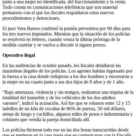
junto a una mujer no identificada, del fraccionamiento y la venta.
Todo consta en comunicaciones telefónicas que son material
probatorio con el que los fiscales respaldaron estos nuevos
procedimientos y detenciones.
El juez Vera Barros confirmó la prisión preventiva por 90 días para
los tres nuevos imputados. Mientras que la situación de los policías
se resolverá en febrero, cuando venza la última prórroga de la
medida cautelar y se vuelva a discutir si siguen presos.
Operativo ilegal
En las audiencias de octubre pasado, los fiscales detallaron las
maniobras ilegales de los policías. Los agentes habían ingresado por
la fuerza a la casa donde redujeron a los dos hombres y encerraron a
la mujer en un cuarto junto a sus dos hijos de 8 años y de 1 año.
“Bajo amenazas, violencia y sin testigos, realizaron una requisa de la
totalidad del inmueble y de los vehículos de los dos adultos
varones”, indicó la acusación. Así fue que se robaron entre 12 y 15
ladrillos de un kilo de cocaína de 86% de pureza, 50 mil dólares,
armas de fuego y cuchillos, algunos miles de pesos e indumentaria y
celulares que vendía la pareja domiciliada allí.
Los policías hicieron todo eso en las dos horas transcurridas desde
que se metieron en la casa hasta que se comunicaron con la Fiscalía