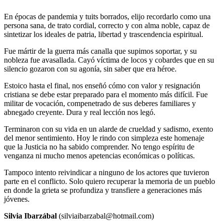
En épocas de pandemia y tuits borrados, elijo recordarlo como una
persona sana, de trato cordial, correcto y con alma noble, capaz de
sintetizar los ideales de patria, libertad y trascendencia espiritual.
Fue mártir de la guerra más canalla que supimos soportar, y su
nobleza fue avasallada. Cayó víctima de locos y cobardes que en su
silencio gozaron con su agonía, sin saber que era héroe.
Estoico hasta el final, nos enseñó cómo con valor y resignación
cristiana se debe estar preparado para el momento más difícil. Fue
militar de vocación, compenetrado de sus deberes familiares y
abnegado creyente. Dura y real lección nos legó.
Terminaron con su vida en un alarde de crueldad y sadismo, exento
del menor sentimiento. Hoy le rindo con simpleza este homenaje
que la Justicia no ha sabido comprender. No tengo espíritu de
venganza ni mucho menos apetencias económicas o políticas.
Tampoco intento reivindicar a ninguno de los actores que tuvieron
parte en el conflicto. Solo quiero recuperar la memoria de un pueblo
en donde la grieta se profundiza y transfiere a generaciones más
jóvenes.
Silvia Ibarzábal
(silviaibarzabal@hotmail.com)