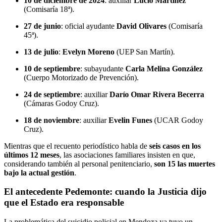
10 de diciembre de 2024
: auxiliar
Lucio Martínez
(Comisaría 18ª).
27 de junio
: oficial ayudante
David Olivares
(Comisaría
45ª).
13 de julio
:
Evelyn Moreno
(UEP San Martín).
10 de septiembre
: subayudante
Carla Melina González
(Cuerpo Motorizado de Prevención).
24 de septiembre
: auxiliar
Darío Omar Rivera Becerra
(Cámaras Godoy Cruz).
18 de noviembre
: auxiliar
Evelin Funes
(UCAR Godoy
Cruz).
Mientras que el recuento periodístico habla de
seis casos en los
últimos 12 meses
, las asociaciones familiares insisten en que,
considerando también al personal penitenciario,
son 15 las muertes
bajo la actual gestión
.
El antecedente Pedemonte: cuando la Justicia dijo
que el Estado era responsable
La problemática del suicidio policial en Mendoza ya tuvo un