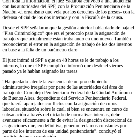
Con toda la información, el juez Yadarola convocó a una audiencia
con las autoridades del SPF, con la Procuración Penitenciaria de la
Nación -el organismo que vela por los derechos de los presos- con la
defensa oficial de los dos internos y con la Fiscalía de la causa.
Desde el SPF señalaron que la gestión anterior había dado de baja el
“Plan Criminológico” que era el protocolo para la asignación de
trabajo y que actualmente están trabajando en uno nuevo. También
reconocieron el error en la asignación de trabajo de los dos internos
en base a la falta de un parámetro claro.
El juez intimó al SPF a que en 48 horas se le de trabajo a los
internos, lo que el SPF cumplió e informó que desde el viernes
pasado ya le habían asignado las tareas.
“Ha quedado latente la existencia de un procedimiento
administrativo irregular por parte de las autoridades del área de
trabajo del Complejo Penitenciario Federal de la Ciudad Autónoma
de Buenos Aires, dependiente del Servicio Penitenciario Federal,
que traería aparejados conflictos con la asignación de cupos
laborales, situación sobre la cual, si bien se encuentra en curso de
subsanación a través del dictado de normativas internas, debe
avanzarse eficazmente a fin de evitar la designación discrecional de
asignaciones que, en definitiva, generan reclamos constantes por
parte de los internos de esa unidad penitenciaria”, concluyó el
magistrado en su resolución.