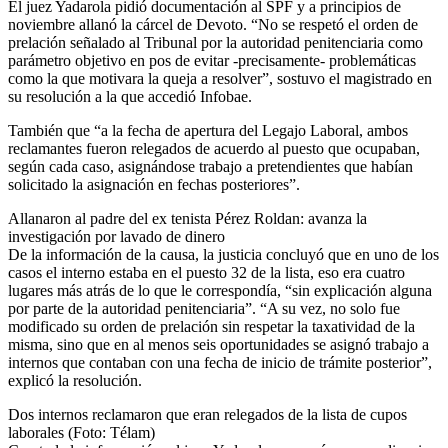
El juez Yadarola pidió documentación al SPF y a principios de
noviembre allanó la cárcel de Devoto. “No se respetó el orden de
prelación señalado al Tribunal por la autoridad penitenciaria como
parámetro objetivo en pos de evitar -precisamente- problemáticas
como la que motivara la queja a resolver”, sostuvo el magistrado en
su resolución a la que accedió Infobae.
También que “a la fecha de apertura del Legajo Laboral, ambos
reclamantes fueron relegados de acuerdo al puesto que ocupaban,
según cada caso, asignándose trabajo a pretendientes que habían
solicitado la asignación en fechas posteriores”.
Allanaron al padre del ex tenista Pérez Roldan: avanza la
investigación por lavado de dinero
De la información de la causa, la justicia concluyó que en uno de los
casos el interno estaba en el puesto 32 de la lista, eso era cuatro
lugares más atrás de lo que le correspondía, “sin explicación alguna
por parte de la autoridad penitenciaria”. “A su vez, no solo fue
modificado su orden de prelación sin respetar la taxatividad de la
misma, sino que en al menos seis oportunidades se asignó trabajo a
internos que contaban con una fecha de inicio de trámite posterior”,
explicó la resolución.
Dos internos reclamaron que eran relegados de la lista de cupos
laborales (Foto: Télam)