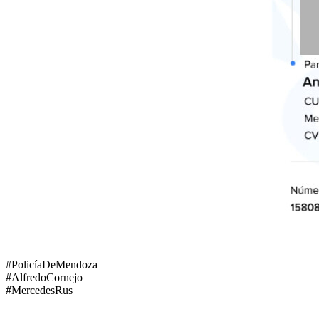
#PolicíaDeMendoza
#AlfredoCornejo
#MercedesRus