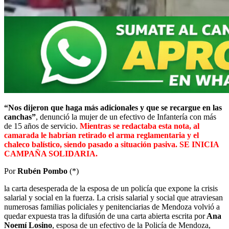
“Nos dijeron que haga más adicionales y que se recargue en las
canchas”
, denunció la mujer de un efectivo de Infantería con más
de 15 años de servicio.
Mientras se redactaba esta nota, al
camarada le habrían retirado el arma reglamentaria y el
chaleco balístico, siendo pasado a situación pasiva. SE INICIA
CAMPAÑA SOLIDARIA.
Por
Rubén Pombo
(*)
la carta desesperada de la esposa de un policía que expone la crisis
salarial y social en la fuerza. La crisis salarial y social que atraviesan
numerosas familias policiales y penitenciarias de Mendoza volvió a
quedar expuesta tras la difusión de una carta abierta escrita por
Ana
Noemí Losino
, esposa de un efectivo de la Policía de Mendoza,