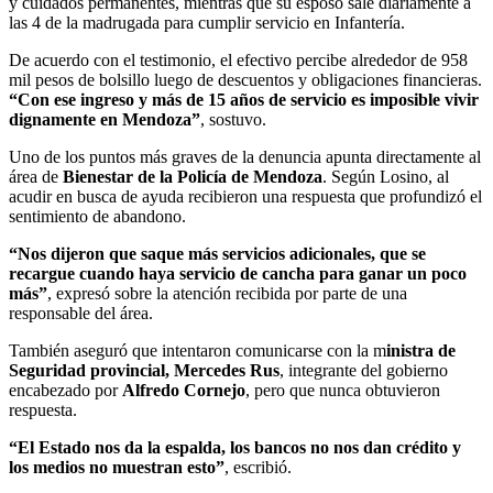
y cuidados permanentes, mientras que su esposo sale diariamente a
las 4 de la madrugada para cumplir servicio en Infantería.
De acuerdo con el testimonio, el efectivo percibe alrededor de 958
mil pesos de bolsillo luego de descuentos y obligaciones financieras.
“Con ese ingreso y más de 15 años de servicio es imposible vivir
dignamente en Mendoza”
, sostuvo.
Uno de los puntos más graves de la denuncia apunta directamente al
área de
Bienestar de la Policía de Mendoza
. Según Losino, al
acudir en busca de ayuda recibieron una respuesta que profundizó el
sentimiento de abandono.
“Nos dijeron que saque más servicios adicionales, que se
recargue cuando haya servicio de cancha para ganar un poco
más”
, expresó sobre la atención recibida por parte de una
responsable del área.
También aseguró que intentaron comunicarse con la m
inistra de
Seguridad provincial,
Mercedes Rus
, integrante del gobierno
encabezado por
Alfredo Cornejo
, pero que nunca obtuvieron
respuesta.
“El Estado nos da la espalda, los bancos no nos dan crédito y
los medios no muestran esto”
, escribió.