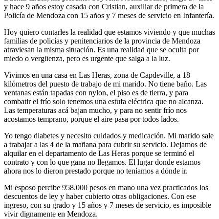
y hace 9 años estoy casada con Cristian, auxiliar de primera de la
Policía de Mendoza con 15 años y 7 meses de servicio en Infantería.
Hoy quiero contarles la realidad que estamos viviendo y que muchas
familias de policías y penitenciarios de la provincia de Mendoza
atraviesan la misma situación. Es una realidad que se oculta por
miedo o vergüenza, pero es urgente que salga a la luz.
Vivimos en una casa en Las Heras, zona de Capdeville, a 18
kilómetros del puesto de trabajo de mi marido. No tiene baño. Las
ventanas están tapadas con nylon, el piso es de tierra, y para
combatir el frío solo tenemos una estufa eléctrica que no alcanza.
Las temperaturas acá bajan mucho, y para no sentir frío nos
acostamos temprano, porque el aire pasa por todos lados.
Yo tengo diabetes y necesito cuidados y medicación. Mi marido sale
a trabajar a las 4 de la mañana para cubrir su servicio. Dejamos de
alquilar en el departamento de Las Heras porque se terminó el
contrato y con lo que gana no llegamos. El lugar donde estamos
ahora nos lo dieron prestado porque no teníamos a dónde ir.
Mi esposo percibe 958.000 pesos en mano una vez practicados los
descuentos de ley y haber cubierto otras obligaciones. Con ese
ingreso, con su grado y 15 años y 7 meses de servicio, es imposible
vivir dignamente en Mendoza.