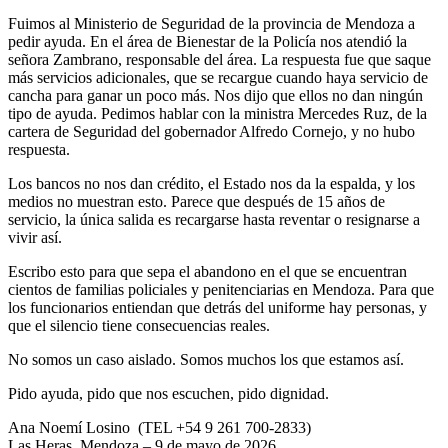
Fuimos al Ministerio de Seguridad de la provincia de Mendoza a
pedir ayuda. En el área de Bienestar de la Policía nos atendió la
señora Zambrano, responsable del área. La respuesta fue que saque
más servicios adicionales, que se recargue cuando haya servicio de
cancha para ganar un poco más. Nos dijo que ellos no dan ningún
tipo de ayuda. Pedimos hablar con la ministra Mercedes Ruz, de la
cartera de Seguridad del gobernador Alfredo Cornejo, y no hubo
respuesta.
Los bancos no nos dan crédito, el Estado nos da la espalda, y los
medios no muestran esto. Parece que después de 15 años de
servicio, la única salida es recargarse hasta reventar o resignarse a
vivir así.
Escribo esto para que sepa el abandono en el que se encuentran
cientos de familias policiales y penitenciarias en Mendoza. Para que
los funcionarios entiendan que detrás del uniforme hay personas, y
que el silencio tiene consecuencias reales.
No somos un caso aislado. Somos muchos los que estamos así.
Pido ayuda, pido que nos escuchen, pido dignidad.
Ana Noemí Losino (TEL +54 9 261 700-2833)
Las Heras, Mendoza – 9 de mayo de 2026