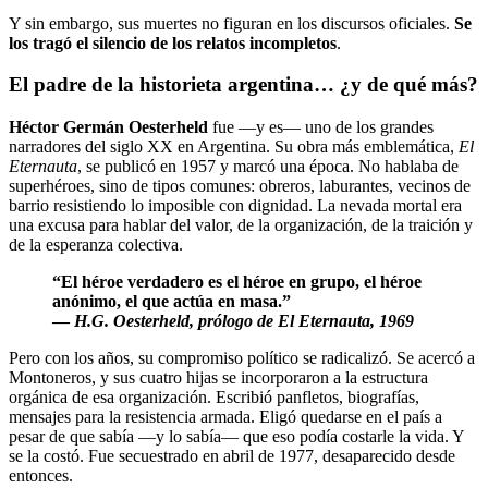
Y sin embargo, sus muertes no figuran en los discursos oficiales.
Se
los tragó el silencio de los relatos incompletos
.
El padre de la historieta argentina… ¿y de qué más?
Héctor Germán Oesterheld
fue —y es— uno de los grandes
narradores del siglo XX en Argentina. Su obra más emblemática,
El
Eternauta
, se publicó en 1957 y marcó una época. No hablaba de
superhéroes, sino de tipos comunes: obreros, laburantes, vecinos de
barrio resistiendo lo imposible con dignidad. La nevada mortal era
una excusa para hablar del valor, de la organización, de la traición y
de la esperanza colectiva.
“El héroe verdadero es el héroe en grupo, el héroe
anónimo, el que actúa en masa.”
—
H.G. Oesterheld, prólogo de El Eternauta, 1969
Pero con los años, su compromiso político se radicalizó. Se acercó a
Montoneros, y sus cuatro hijas se incorporaron a la estructura
orgánica de esa organización. Escribió panfletos, biografías,
mensajes para la resistencia armada. Eligó quedarse en el país a
pesar de que sabía —y lo sabía— que eso podía costarle la vida. Y
se la costó. Fue secuestrado en abril de 1977, desaparecido desde
entonces.