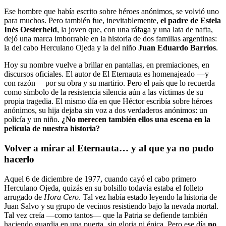
Ese hombre que había escrito sobre héroes anónimos, se volvió uno
para muchos. Pero también fue, inevitablemente,
el padre de Estela
Inés Oesterheld
, la joven que, con una ráfaga y una lata de nafta,
dejó una marca imborrable en la historia de dos familias argentinas:
la del cabo Herculano Ojeda y la del niño
Juan Eduardo Barrios
.
Hoy su nombre vuelve a brillar en pantallas, en premiaciones, en
discursos oficiales. El autor de El Eternauta es homenajeado —y
con razón— por su obra y su martirio. Pero el país que lo recuerda
como símbolo de la resistencia silencia aún a las víctimas de su
propia tragedia. El mismo día en que Héctor escribía sobre héroes
anónimos, su hija dejaba sin voz a dos verdaderos anónimos: un
policía y un niño.
¿No merecen también ellos una escena en la
película de nuestra historia?
Volver a mirar al Eternauta… y al que ya no pudo
hacerlo
Aquel 6 de diciembre de 1977, cuando cayó el cabo primero
Herculano Ojeda, quizás en su bolsillo todavía estaba el folleto
arrugado de
Hora Cero
. Tal vez había estado leyendo la historia de
Juan Salvo y su grupo de vecinos resistiendo bajo la nevada mortal.
Tal vez creía —como tantos— que la Patria se defiende también
haciendo guardia en una puerta, sin gloria ni épica. Pero ese día
no