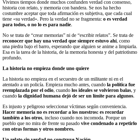
Vivimos tiempos donde muchos confunden verdad con consenso,
historia con relato, y memoria con bandera. Se nos ha hecho
costumbre aceptar que toda afirmación es subjetiva, que cada cual
tiene «su verdad». Pero la verdad no se fragmenta:
o es verdad
para todos, o no lo es para nadie
.
No se trata de “crear memorias” ni de “escribir relatos”. Se trata de
reconocer que hay una verdad que siempre estuvo ahí
, como
una piedra bajo el barro, esperando que alguien se anime a limpiarla.
Esa es la tarea de la historia, de la memoria honesta y del patriotismo
profundo.
La historia no empieza donde uno quiere
La historia no empieza en el secuestro de un militante ni en el
atentado a un policía. Empieza mucho antes, cuando
la política fue
reemplazada por el odio
, cuando
los ideales se volvieron balas
, y
cuando
la dignidad humana dejó de ser un límite para algunos
.
Es injusto y peligroso seleccionar víctimas según conveniencia.
Hacer memoria no es recordar a los nuestros: es recordar
también a los otros
, incluso cuando nos incomoda. Porque un
pueblo que no mira de frente su pasado
vive condenado a repetirlo
con otras formas y otros nombres.
Un relato sin verdad no construye Nación