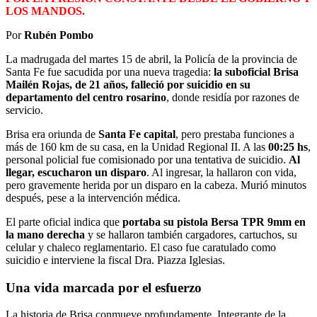
LOS MANDOS.
Por
Rubén Pombo
La madrugada del martes 15 de abril, la Policía de la provincia de
Santa Fe fue sacudida por una nueva tragedia:
la suboficial Brisa
Mailén Rojas, de 21 años, falleció por suicidio en su
departamento del centro rosarino
, donde residía por razones de
servicio.
Brisa era oriunda de
Santa Fe capital
, pero prestaba funciones a
más de 160 km de su casa, en la Unidad Regional II. A las
00:25 hs
,
personal policial fue comisionado por una tentativa de suicidio.
Al
llegar, escucharon un disparo
. Al ingresar, la hallaron con vida,
pero gravemente herida por un disparo en la cabeza. Murió minutos
después, pese a la intervención médica.
El parte oficial indica que
portaba su pistola Bersa TPR 9mm en
la mano derecha
y se hallaron también cargadores, cartuchos, su
celular y chaleco reglamentario. El caso fue caratulado como
suicidio e interviene la fiscal Dra. Piazza Iglesias.
Una vida marcada por el esfuerzo
La historia de Brisa conmueve profundamente. Integrante de la