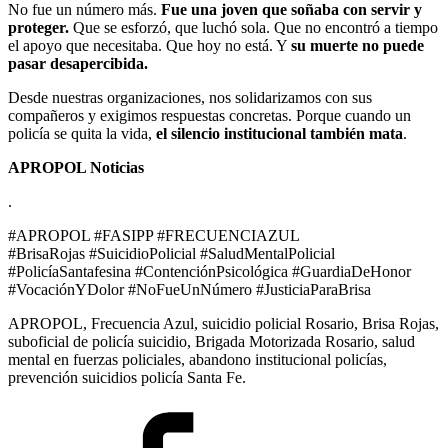
No fue un número más.
Fue una joven que soñaba con servir y
proteger.
Que se esforzó, que luchó sola. Que no encontró a tiempo
el apoyo que necesitaba. Que hoy no está. Y
su muerte no puede
pasar desapercibida.
Desde nuestras organizaciones, nos solidarizamos con sus
compañeros y exigimos respuestas concretas. Porque cuando un
policía se quita la vida,
el silencio institucional también mata
.
APROPOL Noticias
.
#APROPOL #FASIPP #FRECUENCIAZUL
#BrisaRojas #SuicidioPolicial #SaludMentalPolicial
#PolicíaSantafesina #ContenciónPsicológica #GuardiaDeHonor
#VocaciónYDolor #NoFueUnNúmero #JusticiaParaBrisa
APROPOL, Frecuencia Azul, suicidio policial Rosario, Brisa Rojas,
suboficial de policía suicidio, Brigada Motorizada Rosario, salud
mental en fuerzas policiales, abandono institucional policías,
prevención suicidios policía Santa Fe.