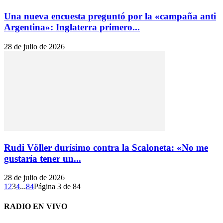
Una nueva encuesta preguntó por la «campaña anti
Argentina»: Inglaterra primero...
28 de julio de 2026
Rudi Völler durísimo contra la Scaloneta: «No me
gustaría tener un...
28 de julio de 2026
1
2
3
4
...
84
Página 3 de 84
RADIO EN VIVO