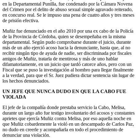
en la Departamental Punilla, fue condenado por la Cámara Novena
del Crimen por el delito de abuso sexual simple agravado reiterado,
en concurso real. Se le impuso una pena de cuatro años y tres meses
de prisión efectiva.
Muñiz fue denunciado en el año 2010 por una ex cabo de la Policía
de la Provincia de Córdoba, quien se desempeñaba en la misma
departamental. Según pudo comprobarse durante el juicio, durante
más de un año ejerció acoso hacia la denunciante, hasta que, al no
recibir ningún tipo de ayuda de nadie, ser discriminada por fiscales
amigos de Muñiz, tratarla de mentirosa y más de uno hablar
difamatoriamente, en un juicio que tardó catorce años, pero con un
Fiscal que se puso la investigación al hombro para llegar finalmente
a la verdad, para que el Sr. Juez pudiera dictar sentencia sin lugar de
los hechos denunciados.
UN JEFE QUE NUNCA DUDO EN QUE LA CABO FUE
VIOLADA
El jefe de la compañía donde prestaba servicio la Cabo, Melisa,
durante un largo año fue testigo involuntario del acosos y constantes
aprietes que ejercía Muñiz contra Melisa, por eso aquella noche en
que Muñiz cobardemente la violó en un descampado de Carlos Paz,
no dudo en creerle y acompañarla en todo el procedimiento de
denunciar una violación.