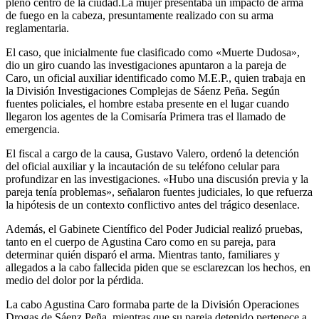
pleno centro de la ciudad.La mujer presentaba un impacto de arma
de fuego en la cabeza, presuntamente realizado con su arma
reglamentaria.
El caso, que inicialmente fue clasificado como «Muerte Dudosa»,
dio un giro cuando las investigaciones apuntaron a la pareja de
Caro, un oficial auxiliar identificado como M.E.P., quien trabaja en
la División Investigaciones Complejas de Sáenz Peña. Según
fuentes policiales, el hombre estaba presente en el lugar cuando
llegaron los agentes de la Comisaría Primera tras el llamado de
emergencia.
El fiscal a cargo de la causa, Gustavo Valero, ordenó la detención
del oficial auxiliar y la incautación de su teléfono celular para
profundizar en las investigaciones. «Hubo una discusión previa y la
pareja tenía problemas», señalaron fuentes judiciales, lo que refuerza
la hipótesis de un contexto conflictivo antes del trágico desenlace.
Además, el Gabinete Científico del Poder Judicial realizó pruebas,
tanto en el cuerpo de Agustina Caro como en su pareja, para
determinar quién disparó el arma. Mientras tanto, familiares y
allegados a la cabo fallecida piden que se esclarezcan los hechos, en
medio del dolor por la pérdida.
La cabo Agustina Caro formaba parte de la División Operaciones
Drogas de Sáenz Peña, mientras que su pareja detenido pertenece a