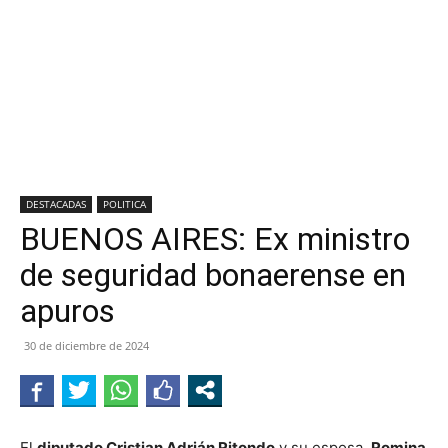
DESTACADAS
POLITICA
BUENOS AIRES: Ex ministro
de seguridad bonaerense en
apuros
30 de diciembre de 2024
El
diputado Cristian Adrián Ritondo
y su esposa,
Romina