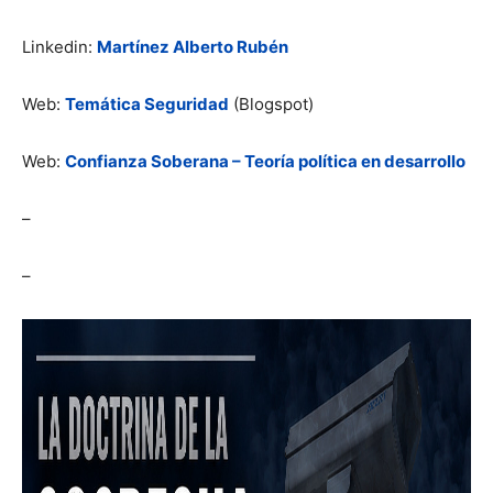
Linkedin:
Martínez Alberto Rubén
Web:
Temática Seguridad
(Blogspot)
Web:
Confianza Soberana – Teoría política en desarrollo
–
–