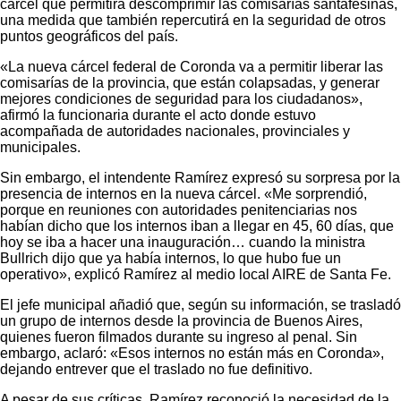
cárcel que permitirá descomprimir las comisarías santafesinas,
una medida que también repercutirá en la seguridad de otros
puntos geográficos del país.
«La nueva cárcel federal de Coronda va a permitir liberar las
comisarías de la provincia, que están colapsadas, y generar
mejores condiciones de seguridad para los ciudadanos»,
afirmó la funcionaria durante el acto donde estuvo
acompañada de autoridades nacionales, provinciales y
municipales.
Sin embargo, el intendente Ramírez expresó su sorpresa por la
presencia de internos en la nueva cárcel. «Me sorprendió,
porque en reuniones con autoridades penitenciarias nos
habían dicho que los internos iban a llegar en 45, 60 días, que
hoy se iba a hacer una inauguración… cuando la ministra
Bullrich dijo que ya había internos, lo que hubo fue un
operativo», explicó Ramírez al medio local AIRE de Santa Fe.
El jefe municipal añadió que, según su información, se trasladó
un grupo de internos desde la provincia de Buenos Aires,
quienes fueron filmados durante su ingreso al penal. Sin
embargo, aclaró: «Esos internos no están más en Coronda»,
dejando entrever que el traslado no fue definitivo.
A pesar de sus críticas, Ramírez reconoció la necesidad de la